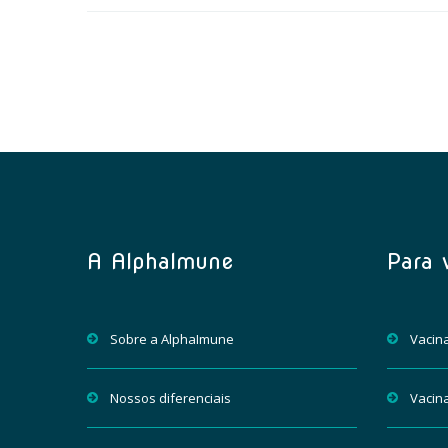
A AlphaImune
Para 
Sobre a AlphaImune
Vacin
Nossos diferenciais
Vacina