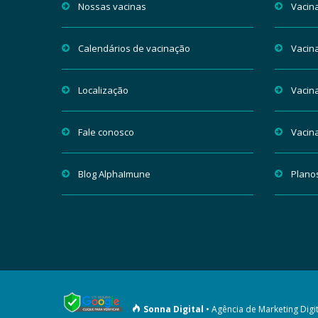
Nossas vacinas
Vacina
Calendários de vacinação
Vacin
Localização
Vacina
Fale conosco
Vacin
Blog AlphaImune
Plano
Sonna Digital
• Agência de Marketing Digit